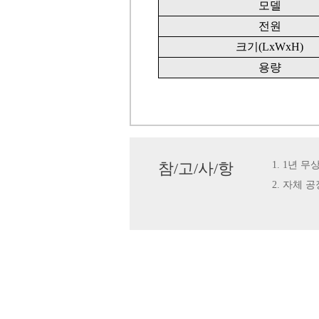
모
델
전원
크기(L
xW
xH)
용량
참/고/사/항
1. 1년 무상
2. 자체 